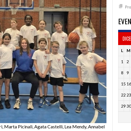
Pr
EVEN
DICE
L
M
1
2
8
9
15
1
22
2
29
3
ari, Marta Picinali, Agata Castelli, Lea Mendy, Annabel