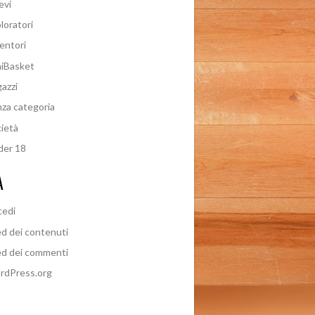
evi
loratori
entori
iBasket
azzi
za categoria
ietà
der 18
A
cedi
d dei contenuti
d dei commenti
rdPress.org