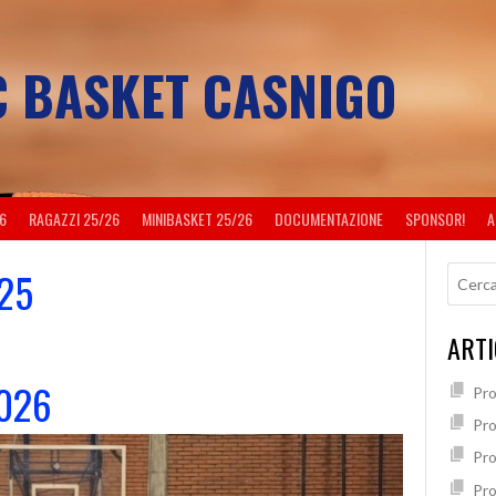
C BASKET CASNIGO
26
RAGAZZI 25/26
MINIBASKET 25/26
DOCUMENTAZIONE
SPONSOR!
A
25
ARTI
2026
Pr
Pro
Pr
Pr