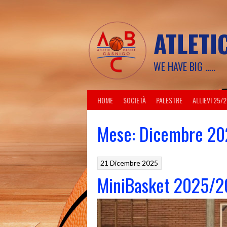
Skip
to
content
ATLETI
WE HAVE BIG …..
HOME
SOCIETÀ
PALESTRE
ALLIEVI 25/
Mese:
Dicembre 20
21 Dicembre 2025
MiniBasket 2025/