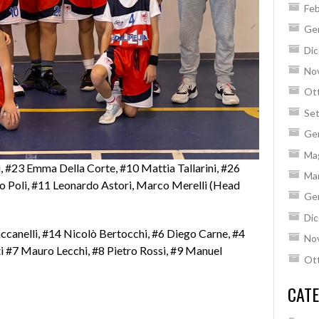
Feb
Ge
Di
No
Ot
Se
Ge
Ma
ini, #23 Emma Della Corte, #10 Mattia Tallarini, #26
Ma
 Poli, #11 Leonardo Astori, Marco Merelli (Head
Ge
Di
ccanelli, #14 Nicolò Bertocchi, #6 Diego Carne, #4
No
nti #7 Mauro Lecchi, #8 Pietro Rossi, #9 Manuel
Ot
CATE