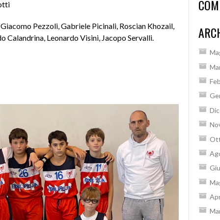
COM
tti
i, Giacomo Pezzoli, Gabriele Picinali, Roscian Khozail,
ARCH
o Calandrina, Leonardo Visini, Jacopo Servalli.
Ma
Ma
Feb
6
Ge
Di
No
Ot
Ag
Gi
Ma
Apr
Ma