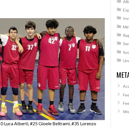
Alli
Esp
Inv
Min
Rag
Sen
Soc
Un
MET
Ac
Fee
Fee
Wo
10 Luca Alberti, #25 Gioele Beltrami, #35 Lorenzo