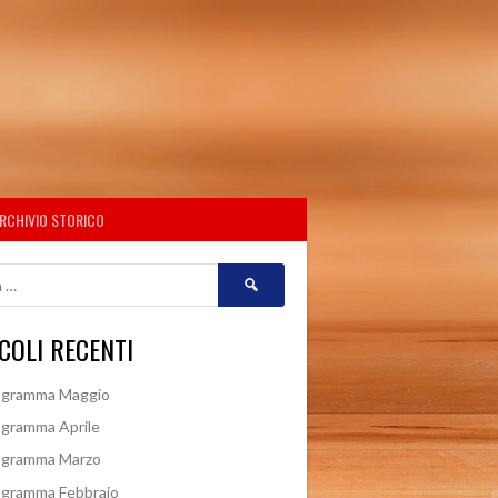
RCHIVIO STORICO
Ricerca
per:
COLI RECENTI
ogramma Maggio
gramma Aprile
ogramma Marzo
ogramma Febbraio