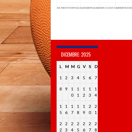
DICEMBRE: 2025
L
M
M
G
V
S
D
1
2
3
4
5
6
7
8
9
1
1
1
1
1
0
1
2
3
4
1
1
1
1
1
2
2
5
6
7
8
9
0
1
2
2
2
2
2
2
2
2
3
4
5
6
7
8