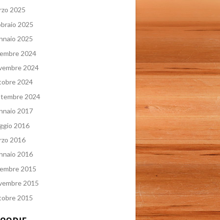
rzo 2025
braio 2025
nnaio 2025
cembre 2024
vembre 2024
tobre 2024
ttembre 2024
nnaio 2017
ggio 2016
rzo 2016
nnaio 2016
cembre 2015
vembre 2015
tobre 2015