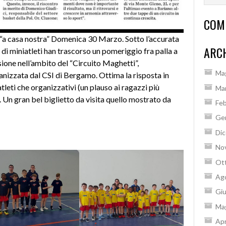
COM
to “a casa nostra” Domenica 30 Marzo. Sotto l’accurata
ARCH
 di miniatleti han trascorso un pomeriggio fra palla a
sione nell’ambito del “Circuito Maghetti”,
Ma
nizzata dal CSI di Bergamo. Ottima la risposta in
atleti che organizzativi (un plauso ai ragazzi più
Ma
. Un gran bel biglietto da visita quello mostrato da
Feb
Ge
Di
No
Ot
Ag
Gi
Ma
Apr