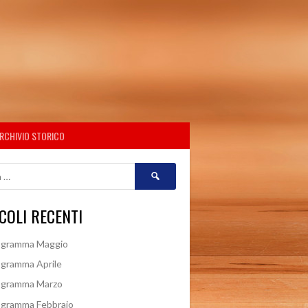
RCHIVIO STORICO
Ricerca
per:
COLI RECENTI
ogramma Maggio
gramma Aprile
ogramma Marzo
ogramma Febbraio