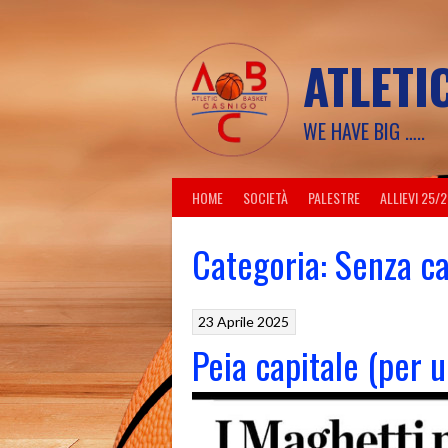
Skip
to
content
ATLETI
WE HAVE BIG …..
HOME
SOCIETÀ
PALESTRE
ALLIEVI 25/
Categoria:
Senza ca
23 Aprile 2025
Peia capitale (per 