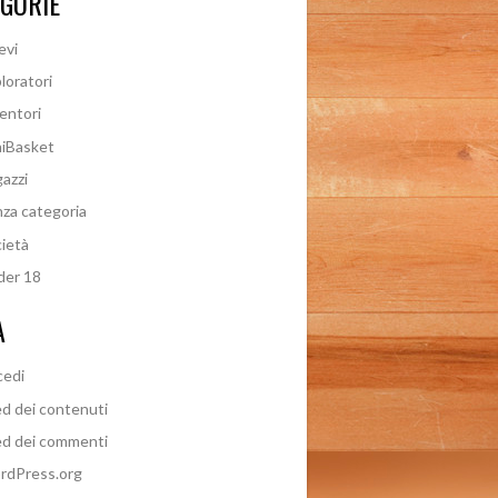
GORIE
evi
loratori
entori
iBasket
azzi
za categoria
ietà
der 18
A
cedi
d dei contenuti
d dei commenti
rdPress.org