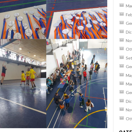
Ma
Feb
Ge
Di
No
Ot
Se
Ge
Ma
Ma
Ge
Di
No
Ot