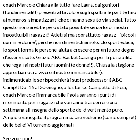
coach Marco e Chiara alla tutto fare Laura, dai genitori
(fondamentali!!) presenti al tavolo e sugli spalti alle partite fino
ai numerosi simpatizzanti che ci hanno seguito via social. Tutto
questo non sarebbe però stato possibile senza loro, i nostri
insostituibili ragazzi!! Atleti si ma soprattutto ragazzi, “piccoli
uomini e donne”, perchè non dimentichiamolo….lo sport educa,
lo sport forma le persone, aiuta a crescere per un futuro degno
d’esser vissuto. Grazie ABC Basket Casnigo per la possibilità
che regali ai nostri futuri uomini (e donne!!). Chiusa la stagione
apprestiamoci a vivere il nostro immancabile (e
indimenticabile se rispecchierà i suoi predecessori) ABC
Camp!! Dal 16 al 20 Giugno, allo storico Campetto di Peia,
coach Marco e l’immancabile Paola saranno i punti di
riferimento per i ragazzi che vorranno trascorrere una
settimana all’insegna dello sport e del divertimento puro.
Ampio e variegato il programma….ne vedremo (come sempre!)
delle belle! Vi terremo aggiornati
See you soon!