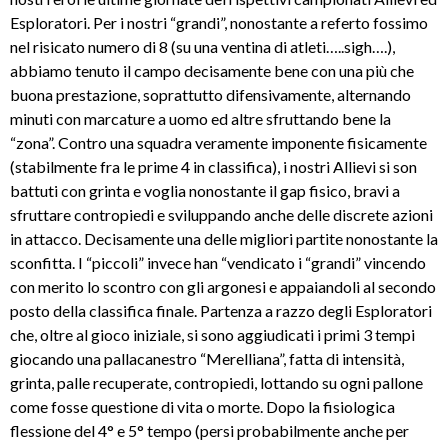
Esploratori. Per i nostri “grandi”, nonostante a referto fossimo
nel risicato numero di 8 (su una ventina di atleti…..sigh….),
abbiamo tenuto il campo decisamente bene con una più che
buona prestazione, soprattutto difensivamente, alternando
minuti con marcature a uomo ed altre sfruttando bene la
“zona”. Contro una squadra veramente imponente fisicamente
(stabilmente fra le prime 4 in classifica), i nostri Allievi si son
battuti con grinta e voglia nonostante il gap fisico, bravi a
sfruttare contropiedi e sviluppando anche delle discrete azioni
in attacco. Decisamente una delle migliori partite nonostante la
sconfitta. I “piccoli” invece han “vendicato i “grandi” vincendo
con merito lo scontro con gli argonesi e appaiandoli al secondo
posto della classifica finale. Partenza a razzo degli Esploratori
che, oltre al gioco iniziale, si sono aggiudicati i primi 3 tempi
giocando una pallacanestro “Merelliana”, fatta di intensità,
grinta, palle recuperate, contropiedi, lottando su ogni pallone
come fosse questione di vita o morte. Dopo la fisiologica
flessione del 4° e 5° tempo (persi probabilmente anche per