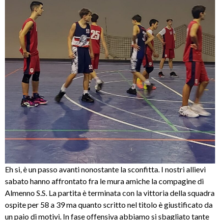
Eh si, è un passo avanti nonostante la sconfitta. I nostri allievi
sabato hanno affrontato fra le mura amiche la compagine di
Almenno S.S. La partita è terminata con la vittoria della squadra
ospite per 58 a 39 ma quanto scritto nel titolo è giustificato da
un paio di motivi. In fase offensiva abbiamo si sbagliato tante