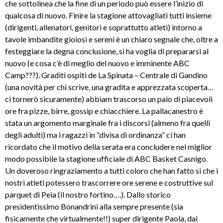
che sottolinea che la fine di un periodo può essere l’inizio di
qualcosa di nuovo. Finire la stagione attovagliati tutti insieme
(dirigenti, allenatori, genitori e soprattutto atleti) intorno a
tavole imbandite gioiosi e sereni è un chiaro segnale che, oltre a
festeggiare la degna conclusione, si ha voglia di prepararsi al
nuovo (e cosa c’è di meglio del nuovo e imminente ABC
Camp???). Graditi ospiti de La Spinata – Centrale di Gandino
(una novità per chi scrive, una gradita e apprezzata scoperta…
ci tornerò sicuramente) abbiam trascorso un paio di piacevoli
ore fra pizze, birre, gossip e chiacchiere. La pallacanestro è
stata un argomento marginale fra i discorsi (almeno fra quelli
degli adulti) ma i ragazzi in “divisa di ordinanza” ci han
ricordato che il motivo della serata era concludere nel miglior
modo possibile la stagione ufficiale di ABC Basket Casnigo.
Un doveroso ringraziamento a tutti coloro che han fatto si che i
nostri atleti potessero trascorrere ore serene e costruttive sul
parquet di Peia (il nostro fortino….). Dallo storico
presidentissimo Bonandrini alla sempre presente (sia
fisicamente che virtualmente!!) super dirigente Paola, dai