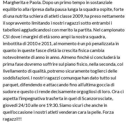
Margherita e Paola. Dopo un primo tempo in sostanziale
equilibrio alla ripresa dalla pausa lunga la squadra ospite, forte
di una nutrita schiera di atleti classe 2009, ha preso nettamente
il sopravvento limitando i nostri ragazzi sotto entrambi i
tabelloni aggiudicandosi con merito la partita. Nel campionato
CSI dove i margini di età sono ampi la nostra squadra,
imbottita di 2010 e 2011, al momento è un pò penalizzata in
quanto in queste fasce d’età la crescita fisica cambia
notevolmente di anno in anno. Almeno finchè si concluderà la
prima fase dovremo soffrire sul piano fisico, nella seconda, col
livellamento di qualità, potremo sicuramente toglierci delle
soddisfazioni. I nostri ragazzi comunque han dato tutto sul
parquet, difendendo e attaccando fino all’ultima goccia di
sudore e questo ci rende decisamente orgogliosi di loro. Ora ci
aspetta l’impegnativa trasferta in quel di Scanzorosciate,
giovedi 24/10 alle ore 19:30. Siamo sicuri che anche in
quell’occasione i nostri atleti venderan cara la pelle. Forza
ragazzi!!!