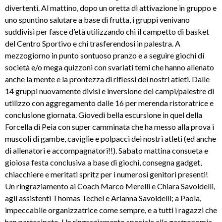
divertenti. Al mattino, dopo un oretta di attivazione in gruppo e
uno spuntino salutare a base di frutta, i gruppi venivano
suddivisi per fasce d’età utilizzando chi il campetto di basket
del Centro Sportivo e chi trasferendosi in palestra. A
mezzogiorno in punto sontuoso pranzo e a seguire giochi di
società e/o mega quizzoni con svariati temi che hanno allenato
anche la mente e la prontezza di riflessi dei nostri atleti. Dalle
14 gruppi nuovamente divisi e inversione dei campi/palestre di
utilizzo con aggregamento dalle 16 per merenda ristoratrice e
conclusione giornata. Giovedi bella escursione in quel della
Forcella di Peia con super camminata che ha messo alla prova i
muscoli di gambe, caviglie e polpacci dei nostri atleti (ed anche
di allenatori e accompagnatori!!). Sabato mattina consueta e
gioiosa festa conclusiva a base di giochi, consegna gadget,
chiacchiere e meritati spritz per i numerosi genitori presenti!
Un ringraziamento ai Coach Marco Merelli e Chiara Savoldelli,
agli assistenti Thomas Techel e Arianna Savoldelli; a Paola,
impeccabile organizzatrice come sempre, e a tutti i ragazzi che
han partecipato. Un ringraziamento speciale alla gastronomia