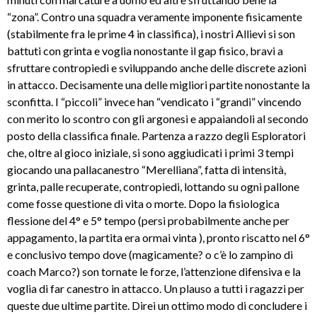
“zona”. Contro una squadra veramente imponente fisicamente
(stabilmente fra le prime 4 in classifica), i nostri Allievi si son
battuti con grinta e voglia nonostante il gap fisico, bravi a
sfruttare contropiedi e sviluppando anche delle discrete azioni
in attacco. Decisamente una delle migliori partite nonostante la
sconfitta. I “piccoli” invece han “vendicato i “grandi” vincendo
con merito lo scontro con gli argonesi e appaiandoli al secondo
posto della classifica finale. Partenza a razzo degli Esploratori
che, oltre al gioco iniziale, si sono aggiudicati i primi 3 tempi
giocando una pallacanestro “Merelliana”, fatta di intensità,
grinta, palle recuperate, contropiedi, lottando su ogni pallone
come fosse questione di vita o morte. Dopo la fisiologica
flessione del 4° e 5° tempo (persi probabilmente anche per
appagamento, la partita era ormai vinta ), pronto riscatto nel 6°
e conclusivo tempo dove (magicamente? o c’è lo zampino di
coach Marco?) son tornate le forze, l’attenzione difensiva e la
voglia di far canestro in attacco. Un plauso a tutti i ragazzi per
queste due ultime partite. Direi un ottimo modo di concludere i