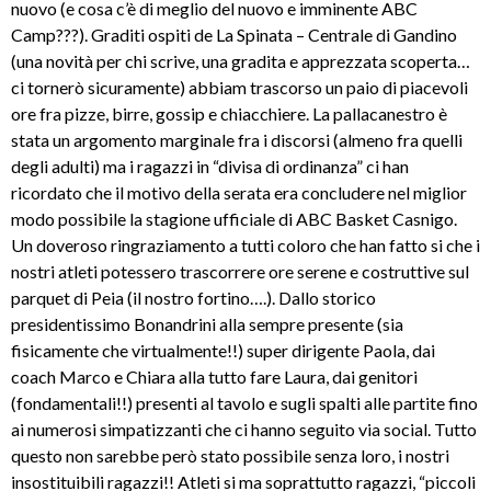
nuovo (e cosa c’è di meglio del nuovo e imminente ABC
Camp???). Graditi ospiti de La Spinata – Centrale di Gandino
(una novità per chi scrive, una gradita e apprezzata scoperta…
ci tornerò sicuramente) abbiam trascorso un paio di piacevoli
ore fra pizze, birre, gossip e chiacchiere. La pallacanestro è
stata un argomento marginale fra i discorsi (almeno fra quelli
degli adulti) ma i ragazzi in “divisa di ordinanza” ci han
ricordato che il motivo della serata era concludere nel miglior
modo possibile la stagione ufficiale di ABC Basket Casnigo.
Un doveroso ringraziamento a tutti coloro che han fatto si che i
nostri atleti potessero trascorrere ore serene e costruttive sul
parquet di Peia (il nostro fortino….). Dallo storico
presidentissimo Bonandrini alla sempre presente (sia
fisicamente che virtualmente!!) super dirigente Paola, dai
coach Marco e Chiara alla tutto fare Laura, dai genitori
(fondamentali!!) presenti al tavolo e sugli spalti alle partite fino
ai numerosi simpatizzanti che ci hanno seguito via social. Tutto
questo non sarebbe però stato possibile senza loro, i nostri
insostituibili ragazzi!! Atleti si ma soprattutto ragazzi, “piccoli